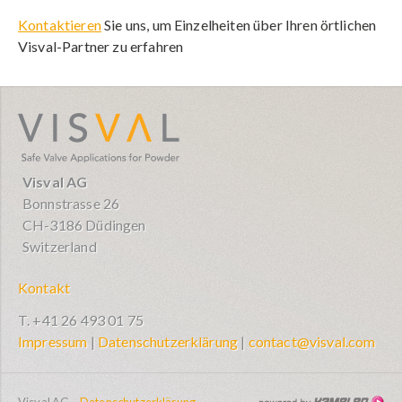
Kontaktieren
Sie uns, um Einzelheiten über Ihren örtlichen
Visval-Partner zu erfahren
visval.com
Visval AG
Bonnstrasse 26
CH-3186 Düdingen
Switzerland
Kontakt
T. +41 26 493 01 75
Impressum
|
Datenschutzerklärung
|
contact@visval.com