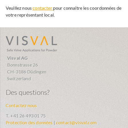
Veuillez nous
contacter
pour connaître les coordonnées de
votre représentant local.
visval.com
Visval AG
Bonnstrasse 26
CH-3186 Düdingen
Switzerland
Des questions?
Contactez nous
T. +41 26 493 01 75
Protection des données
|
contact@visval.com