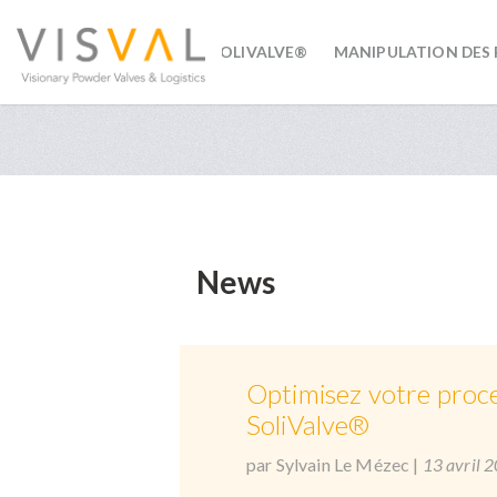
SOLIVALVE®
MANIPULATION DES
visval.com
News
Optimisez votre proce
SoliValve®
par Sylvain Le Mézec
|
13 avril 