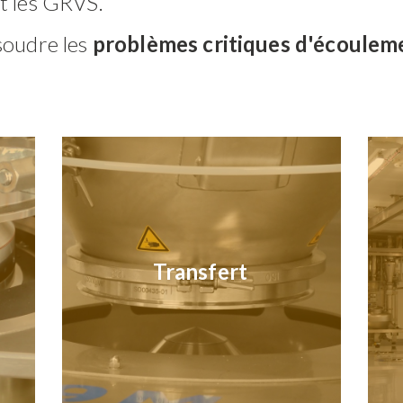
t les GRVS.
soudre les
problèmes critiques d'écoulem
Transfert