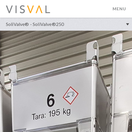
MENU
visval.com
SoliValve® - SoliValve®250