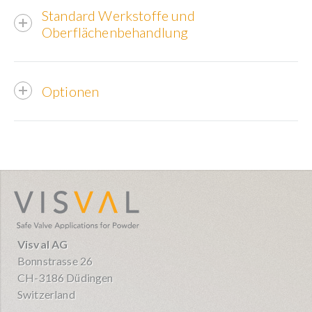
Standard Werkstoffe und
Oberflächenbehandlung
Optionen
visval.com
Visval AG
Bonnstrasse 26
CH-3186 Düdingen
Switzerland