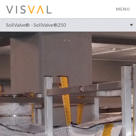
MENU
visval.com
SoliValve® - SoliValve®250