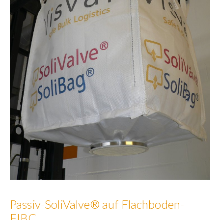
Passiv-SoliValve® auf Flachboden-
FIBC