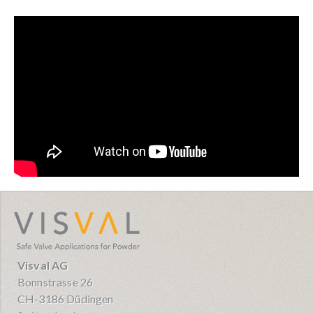
visval.com
Visval AG
Bonnstrasse 26
CH-3186 Düdingen