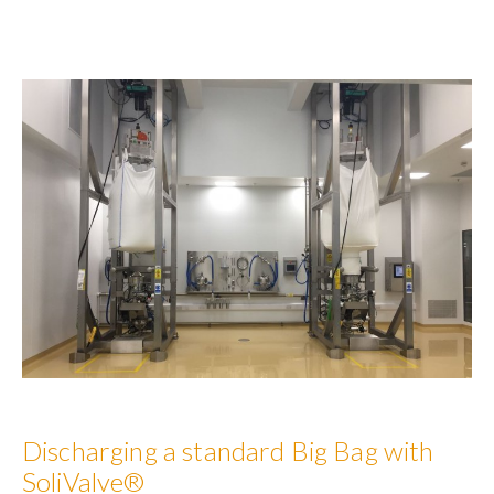
Discharging a standard Big Bag with
SoliValve®