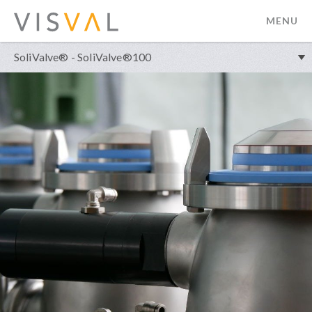
MENU
visval.com
SoliValve® - SoliValve®100