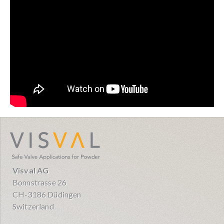
visval.com
Visval AG
Bonnstrasse 26
CH-3186 Düdingen
Switzerland