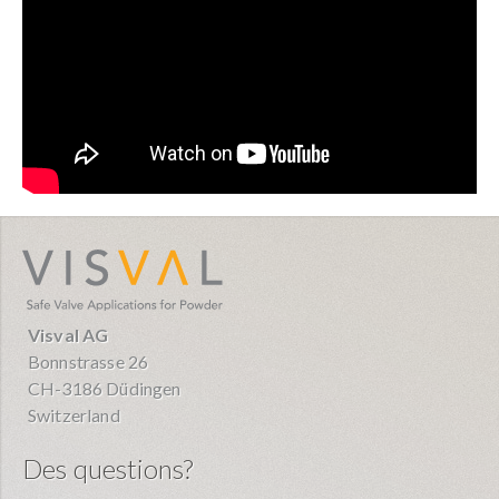
visval.com
Visval AG
Bonnstrasse 26
CH-3186 Düdingen
Switzerland
Des questions?