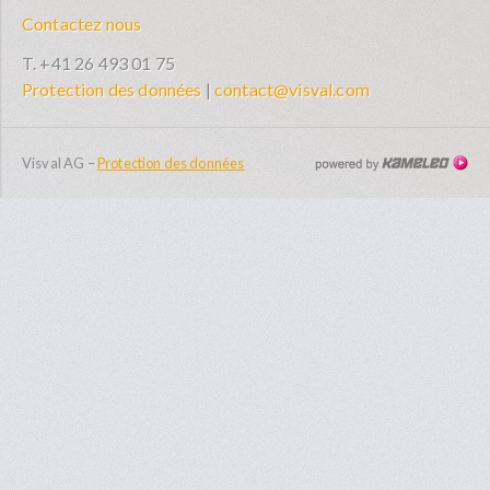
Contactez nous
T. +41 26 493 01 75
Protection des données
|
contact@visval.com
Visval AG
–
Protection des données
Cr
sit
In