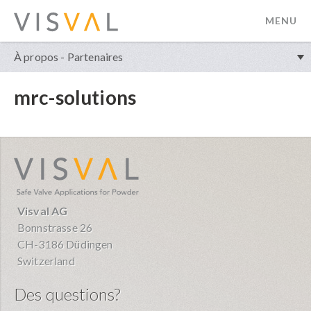
MENU
visval.com
À propos - Partenaires
mrc-solutions
visval.com
Visval AG
Bonnstrasse 26
CH-3186 Düdingen
Switzerland
Des questions?