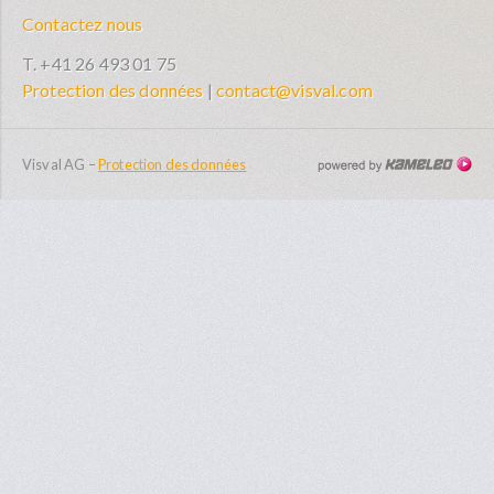
Contactez nous
T. +41 26 493 01 75
Protection des données
|
contact@visval.com
Visval AG
–
Protection des données
Cr
sit
In