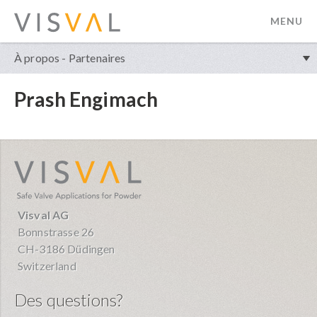
MENU
visval.com
À propos - Partenaires
Prash Engimach
visval.com
Visval AG
Bonnstrasse 26
CH-3186 Düdingen
Switzerland
Des questions?